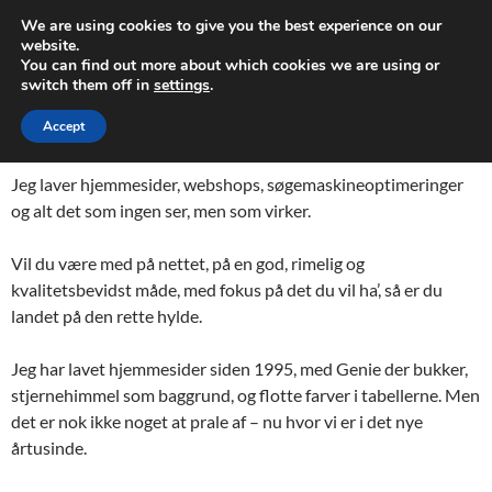
Søg
Webdesign og Søgemaskineoptimering
We are using cookies to give you the best experience on our
HOP
website.
PRIMÆ
You can find out more about which cookies we are using or
TIL
MENU
switch them off in
settings
.
INDHOLD
WSEO
Accept
Jeg laver hjemmesider, webshops, søgemaskineoptimeringer
og alt det som ingen ser, men som virker.
Vil du være med på nettet, på en god, rimelig og
kvalitetsbevidst måde, med fokus på det du vil ha’, så er du
landet på den rette hylde.
Jeg har lavet hjemmesider siden 1995, med Genie der bukker,
stjernehimmel som baggrund, og flotte farver i tabellerne. Men
det er nok ikke noget at prale af – nu hvor vi er i det nye
årtusinde.