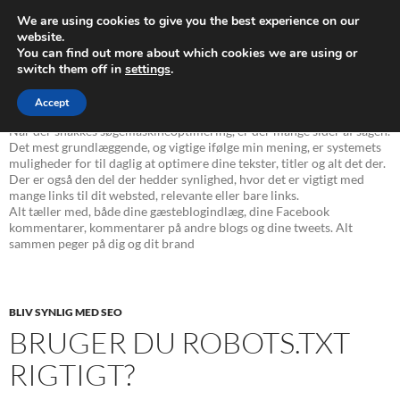
Søg
Webdesign og Søgemaskineoptimering
We are using cookies to give you the best experience on our
HOP
website.
PRIMÆ
You can find out more about which cookies we are using or
TIL
MENU
switch them off in
settings
.
INDHOLD
Kategoriarkiv: Bliv synlig med SEO
Accept
Når der snakkes søgemaskineoptimering, er der mange sider af sagen.
Det mest grundlæggende, og vigtige ifølge min mening, er systemets
muligheder for til daglig at optimere dine tekster, titler og alt det der.
Der er også den del der hedder synlighed, hvor det er vigtigt med
mange links til dit websted, relevante eller bare links.
Alt tæller med, både dine gæsteblogindlæg, dine Facebook
kommentarer, kommentarer på andre blogs og dine tweets. Alt
sammen peger på dig og dit brand
BLIV SYNLIG MED SEO
BRUGER DU ROBOTS.TXT
RIGTIGT?