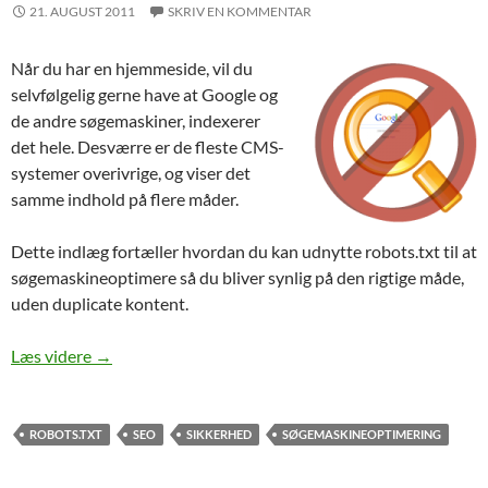
21. AUGUST 2011
SKRIV EN KOMMENTAR
Når du har en hjemmeside, vil du
selvfølgelig gerne have at Google og
de andre søgemaskiner, indexerer
det hele. Desværre er de fleste CMS-
systemer overivrige, og viser det
samme indhold på flere måder.
Dette indlæg fortæller hvordan du kan udnytte robots.txt til at
søgemaskineoptimere så du bliver synlig på den rigtige måde,
uden duplicate kontent.
Bruger du robots.txt rigtigt?
Læs videre
→
ROBOTS.TXT
SEO
SIKKERHED
SØGEMASKINEOPTIMERING