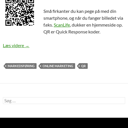
Små firkanter du kan pege på med din
smartphone, og når du fanger billedet via
f.eks.
ScanLife
, dukker en hjemmeside op.
QR er Quick Response koder.
Hvad er QR-koder
Læs videre
→
MARKEDSFØRING
ONLINE MARKETING
QR
Søg
efter: