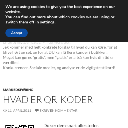
Søg
Webdesign og Søgemaskineoptimering
We are using cookies to give you the best experience on our
HOP
website.
PRIMÆ
You can find out more about which cookies we are using or
TIL
MENU
switch them off in
settings
.
INDHOLD
Kategoriarkiv: Markedsføring
Accept
Er du synlig på nettet? Vil du være det?
Jeg kommer med helt konkrete forslag til hvad du kan gøre, for at
blive hørt og set, og for at DU kan få flere kunder i butikken.
Meget kan gøres ”gratis”, men ”gratis” er altså kun hvis din tid er
værdiløs!
Konkurrencer, Sociale medier, og analyse er de vigtigste stikord!
MARKEDSFØRING
HVAD ER QR-KODER
11. APRIL 2011
SKRIV EN KOMMENTAR
Du ser dem snart alle steder.