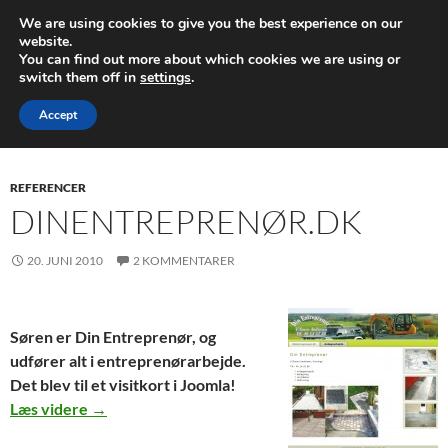
Søg
Webdesign og Søgemaskineoptimering
We are using cookies to give you the best experience on our
HOP
website.
PRIMÆ
You can find out more about which cookies we are using or
TIL
MENU
switch them off in
settings
.
INDHOLD
Tag-arkiv: Referencer
Accept
REFERENCER
DINENTREPRENØR.DK
20. JUNI 2010
2 KOMMENTARER
Søren er Din Entreprenør, og
udfører alt i entreprenørarbejde.
Det blev til et visitkort i Joomla!
DinEntreprenør.dk
Læs videre
→